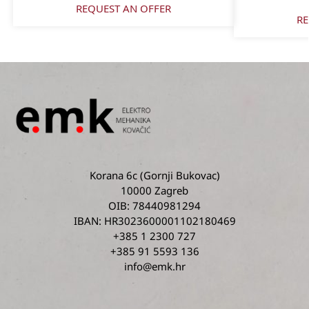
REQUEST AN OFFER
RE
Korana 6c
(Gornji Bukovac)
10000 Zagreb
OIB: 78440981294
IBAN: HR3023600001102180469
+385 1 2300 727
+385 91 5593 136
info@emk.hr