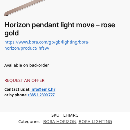
Horizon pendant light move – rose
gold
https://www.bora.com/gb/gb/lighting/bora-
horizon/product/lhfsw/
Available on backorder
REQUEST AN OFFER
Contact us at
info@emk.hr
or by phone
+385 1 2300 727
SKU:
LHMRG
Categories:
BORA HORIZON
,
BORA LIGHTING