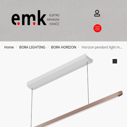
Home
BORA LIGHTING
BORA HORIZON
Horizon pendant light move – rose gold
/
/
/