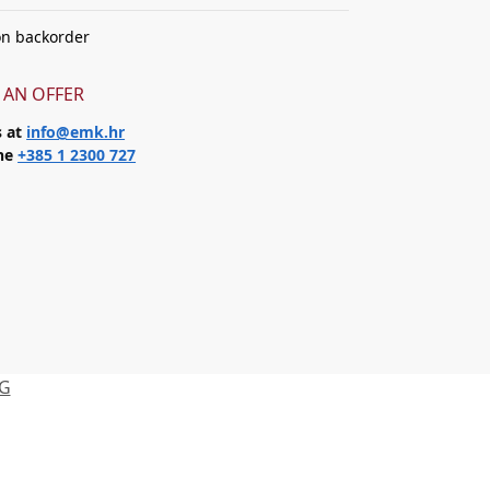
on backorder
 AN OFFER
s at
info@emk.hr
one
+385 1 2300 727
NG