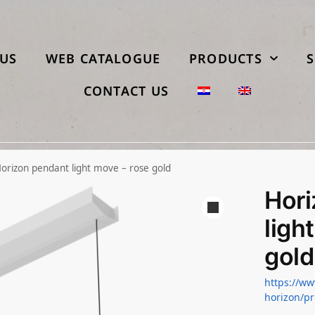
US
WEB CATALOGUE
PRODUCTS
S
CONTACT US
orizon pendant light move – rose gold
Hori
ligh
gold
https://ww
horizon/pr