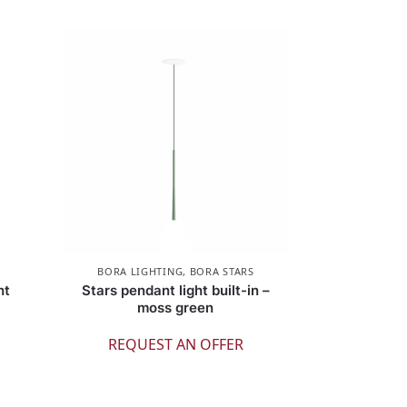
S
BORA LIGHTING
,
BORA STARS
ht
Stars pendant light built-in –
moss green
REQUEST AN OFFER