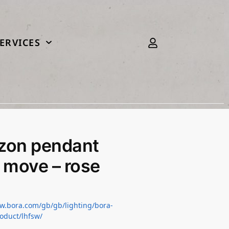
ERVICES
zon pendant
t move – rose
w.bora.com/gb/gb/lighting/bora-
oduct/lhfsw/