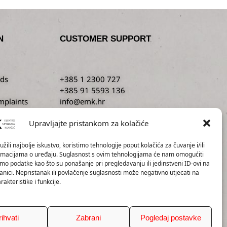
N
CUSTOMER SUPPORT
ds
+385 1 2300 727
+385 91 5593 136
mplaints
info@emk.hr
servis@emk.hr
Upravljajte pristankom za kolačiće
žili najbolje iskustvo, koristimo tehnologije poput kolačića za čuvanje i/ili
ormacijama o uređaju. Suglasnost s ovim tehnologijama će nam omogućiti
o podatke kao što su ponašanje pri pregledavanju ili jedinstveni ID-ovi na
anici. Nepristanak ili povlačenje suglasnosti može negativno utjecati na
akteristike i funkcije.
rihvati
Zabrani
Pogledaj postavke