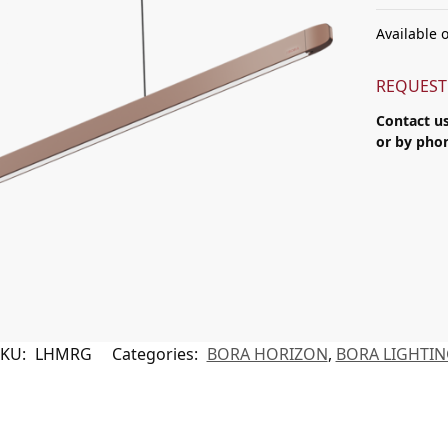
Available 
REQUEST
Contact u
or by ph
SKU:
LHMRG
Categories:
BORA HORIZON
,
BORA LIGHTI