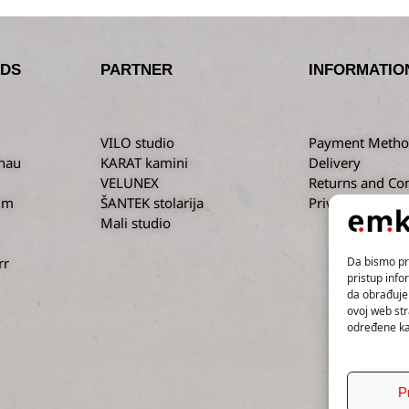
DS
PARTNER
INFORMATIO
VILO studio
Payment Metho
nau
KARAT kamini
Delivery
VELUNEX
Returns and Co
um
ŠANTEK stolarija
Privacy Policy
Mali studio
Da bismo pru
rr
pristup inf
da obrađujem
ovoj web str
određene kar
P