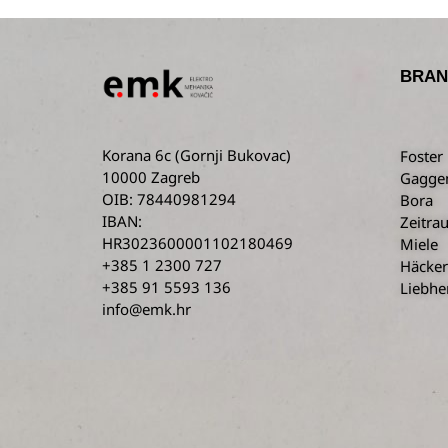
BRAN
Korana 6c
(Gornji Bukovac)
Foster
10000 Zagreb
Gagge
OIB: 78440981294
Bora
IBAN:
Zeitra
HR3023600001102180469
Miele
+385 1 2300 727
Häcker
+385 91 5593 136
Liebhe
info@emk.hr