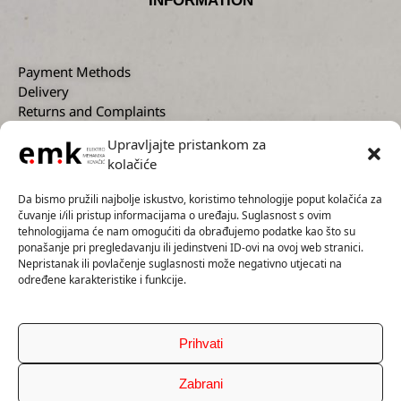
INFORMATION
Payment Methods
Delivery
Returns and Complaints
Privacy Policy
Upravljajte pristankom za
kolačiće
CUSTOMER SUPPORT
Da bismo pružili najbolje iskustvo, koristimo tehnologije poput kolačića za
čuvanje i/ili pristup informacijama o uređaju. Suglasnost s ovim
tehnologijama će nam omogućiti da obrađujemo podatke kao što su
ponašanje pri pregledavanju ili jedinstveni ID-ovi na ovoj web stranici.
Nepristanak ili povlačenje suglasnosti može negativno utjecati na
+385 1 2300 727
određene karakteristike i funkcije.
+385 91 5593 136
info@emk.hr
servis@emk.hr
Prihvati
Zabrani