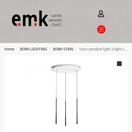
Home
BORA LIGHTING
BORA STARS
Stars pendant light 3-light circular – black
/
/
/