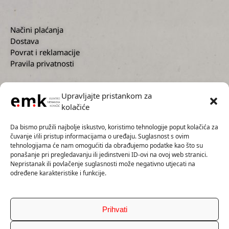
Načini plaćanja
Dostava
Povrat i reklamacije
Pravila privatnosti
Upravljajte pristankom za
kolačiće
KORISNIČKA PODRŠKA
Da bismo pružili najbolje iskustvo, koristimo tehnologije poput kolačića za
čuvanje i/ili pristup informacijama o uređaju. Suglasnost s ovim
tehnologijama će nam omogućiti da obrađujemo podatke kao što su
ponašanje pri pregledavanju ili jedinstveni ID-ovi na ovoj web stranici.
Nepristanak ili povlačenje suglasnosti može negativno utjecati na
+385 1 2300 727
određene karakteristike i funkcije.
+385 91 5593 136
info@emk.hr
servis@emk.hr
Prihvati