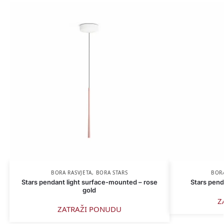
BORA RASVJETA
,
BORA STARS
BORA
Stars pendant light surface-mounted – rose
Stars penda
gold
Z
ZATRAŽI PONUDU