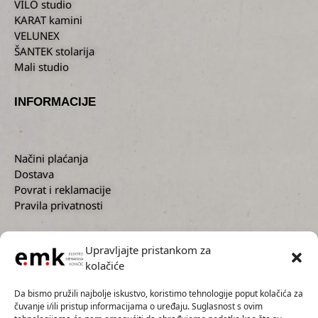
VILO studio
KARAT kamini
VELUNEX
ŠANTEK stolarija
Mali studio
INFORMACIJE
Načini plaćanja
Dostava
Povrat i reklamacije
Pravila privatnosti
Upravljajte pristankom za
kolačiće
KORISNIČKA PODRŠKA
Da bismo pružili najbolje iskustvo, koristimo tehnologije poput kolačića za
čuvanje i/ili pristup informacijama o uređaju. Suglasnost s ovim