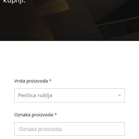
kupnji.
Vrsta proizvoda
*
Perilica rublja
T
Oznaka proizvoda
*
e
l
e
f