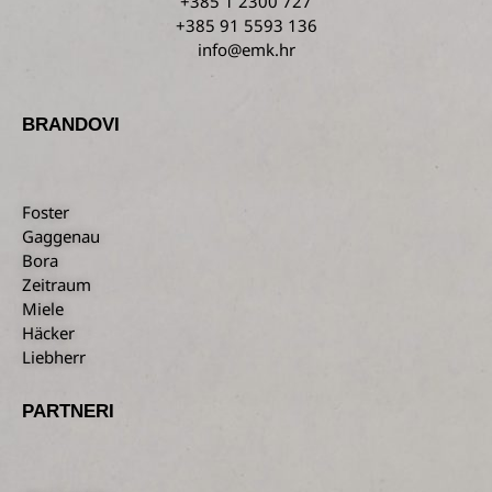
+385 1 2300 727
+385 91 5593 136
info@emk.hr
BRANDOVI
Foster
Gaggenau
Bora
Zeitraum
Miele
Häcker
Liebherr
PARTNERI