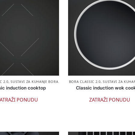
C 2.0
,
SUSTAVI ZA KUHANJE BORA
BORA CLASSIC 2.0
,
SUSTAVI ZA KUHA
sic induction cooktop
Classic induction wok coo
ATRAŽI PONUDU
ZATRAŽI PONUDU