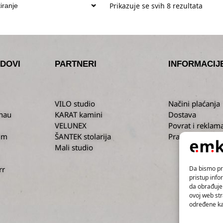
Prikazuje se svih 8 rezultata
DOVI
PARTNERI
INFORMACIJ
VILO studio
Načini plaćanja
nau
KARAT kamini
Dostava
VELUNEX
Povrat i reklama
um
ŠANTEK stolarija
Pravila privatno
Mali studio
Da bismo pru
rr
pristup inf
da obrađujem
ovoj web str
određene kar