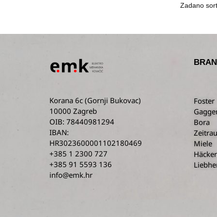
BRAN
Korana 6c
(Gornji Bukovac)
Foster
10000 Zagreb
Gagge
OIB: 78440981294
Bora
IBAN:
Zeitra
HR3023600001102180469
Miele
+385 1 2300 727
Häcker
+385 91 5593 136
Liebhe
info@emk.hr