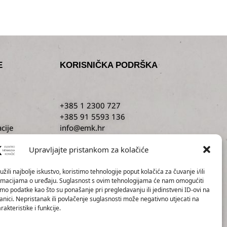
E
KORISNIČKA PODRŠKA
+385 1 2300 727
+385 91 5593 136
cije
info@emk.hr
sti
servis@emk.hr
Upravljajte pristankom za kolačiće
žili najbolje iskustvo, koristimo tehnologije poput kolačića za čuvanje i/ili
ormacijama o uređaju. Suglasnost s ovim tehnologijama će nam omogućiti
o podatke kao što su ponašanje pri pregledavanju ili jedinstveni ID-ovi na
anici. Nepristanak ili povlačenje suglasnosti može negativno utjecati na
akteristike i funkcije.