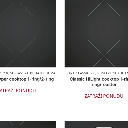
C 2.0
,
SUSTAVI ZA KUHANJE BORA
BORA CLASSIC 2.0
,
SUSTAVI ZA KUHA
yper cooktop 1-ring/2-ring
Classic HiLight cooktop 1-ri
ring/roaster
ATRAŽI PONUDU
ZATRAŽI PONUDU