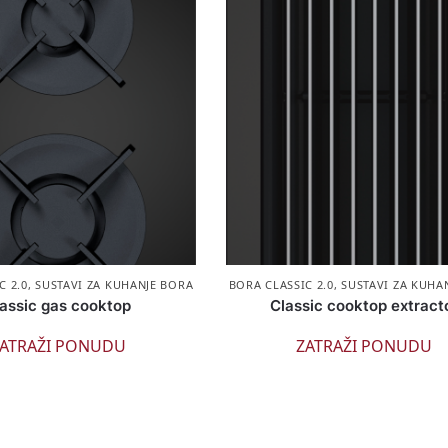
C 2.0
,
SUSTAVI ZA KUHANJE BORA
BORA CLASSIC 2.0
,
SUSTAVI ZA KUHA
assic gas cooktop
Classic cooktop extract
ATRAŽI PONUDU
ZATRAŽI PONUDU