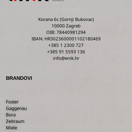
Korana 6c
(Gornji Bukovac)
10000 Zagreb
OIB: 78440981294
IBAN: HR3023600001102180469
+385 1 2300 727
+385 91 5593 136
info@emk.hr
BRANDOVI
Foster
Gaggenau
Bora
Zeitraum
Miele