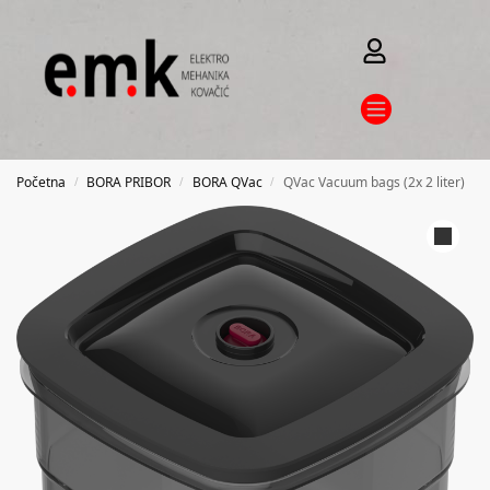
Početna
BORA PRIBOR
BORA QVac
QVac Vacuum bags (2x 2 liter)
/
/
/