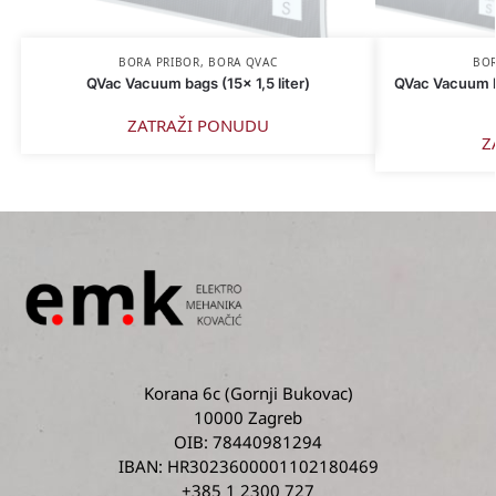
BORA PRIBOR
,
BORA QVAC
BOR
QVac Vacuum bags (15x 1,5 liter)
QVac Vacuum bag
ZATRAŽI PONUDU
Z
Korana 6c
(Gornji Bukovac)
10000 Zagreb
OIB: 78440981294
IBAN: HR3023600001102180469
+385 1 2300 727