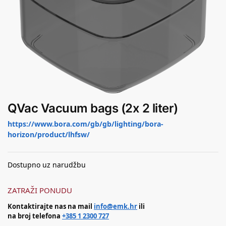
QVac Vacuum bags (2x 2 liter)
https://www.bora.com/gb/gb/lighting/bora-
horizon/product/lhfsw/
Dostupno uz narudžbu
ZATRAŽI PONUDU
Kontaktirajte nas na mail
info@emk.hr
ili
na broj telefona
+385 1 2300 727