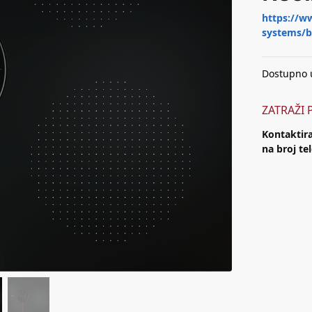
https://w
systems/b
Dostupno 
ZATRAŽI
Kontaktira
na broj te