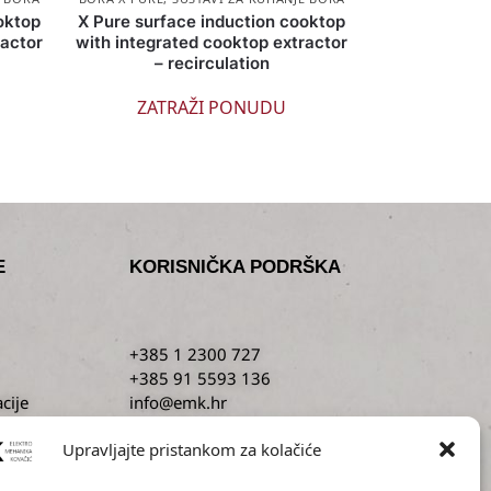
oktop
X Pure surface induction cooktop
ractor
with integrated cooktop extractor
– recirculation
ZATRAŽI PONUDU
E
KORISNIČKA PODRŠKA
+385 1 2300 727
+385 91 5593 136
cije
info@emk.hr
sti
servis@emk.hr
Upravljajte pristankom za kolačiće