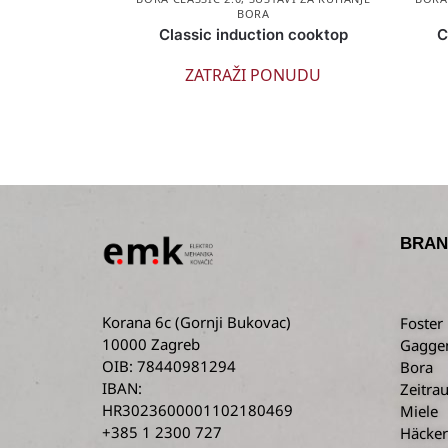
BORA
Classic induction cooktop
C
ZATRAŽI PONUDU
BRAN
Korana 6c
(Gornji Bukovac)
Foster
10000 Zagreb
Gagge
OIB: 78440981294
Bora
IBAN:
Zeitra
HR3023600001102180469
Miele
+385 1 2300 727
Häcker