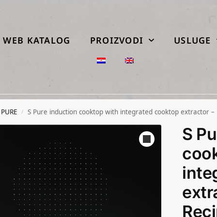
WEB KATALOG
PROIZVODI
USLUGE
 PURE
S Pure induction cooktop with integrated cooktop extractor – 
/
S Pu
cook
inte
extr
Reci