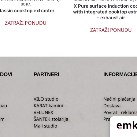
BORA
X Pure surface induction co
lassic cooktop extractor
with integrated cooktop ext
– exhaust air
ZATRAŽI PONUDU
ZATRAŽI PONUDU
DOVI
PARTNERI
INFORMACIJ
VILO studio
Načini plaćanja
nau
KARAT kamini
Dostava
VELUNEX
Povrat i reklama
um
ŠANTEK stolarija
Pravila privatno
Mali studio