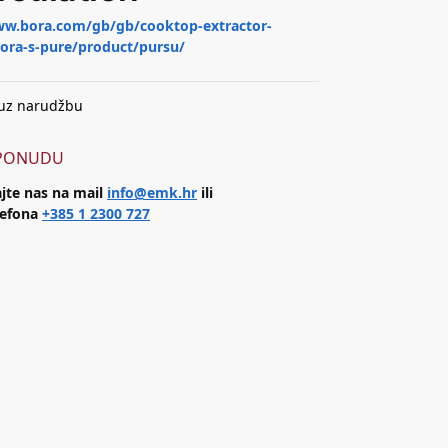
ww.bora.com/gb/gb/cooktop-extractor-
ora-s-pure/product/pursu/
uz narudžbu
 PONUDU
jte nas na mail
info@emk.hr
ili
lefona
+385 1 2300 727