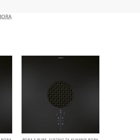
 BORA
E BORA
BORA X PURE
,
SUSTAVI ZA KUHANJE BORA