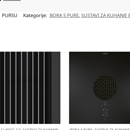
:
PURSU
Kategorije:
BORA S PURE
,
SUSTAVI ZA KUHANJE
CLASSIC 2.0
,
SUSTAVI ZA KUHANJE
BORA X PURE
,
SUSTAVI ZA KUHANJ