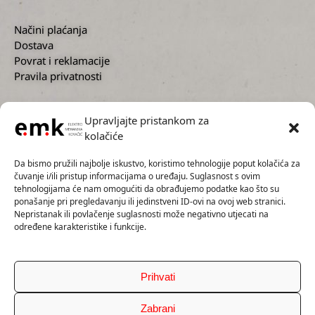
Načini plaćanja
Dostava
Povrat i reklamacije
Pravila privatnosti
Upravljajte pristankom za
kolačiće
KORISNIČKA PODRŠKA
Da bismo pružili najbolje iskustvo, koristimo tehnologije poput kolačića za
čuvanje i/ili pristup informacijama o uređaju. Suglasnost s ovim
tehnologijama će nam omogućiti da obrađujemo podatke kao što su
ponašanje pri pregledavanju ili jedinstveni ID-ovi na ovoj web stranici.
Nepristanak ili povlačenje suglasnosti može negativno utjecati na
+385 1 2300 727
određene karakteristike i funkcije.
+385 91 5593 136
info@emk.hr
servis@emk.hr
Prihvati
Zabrani