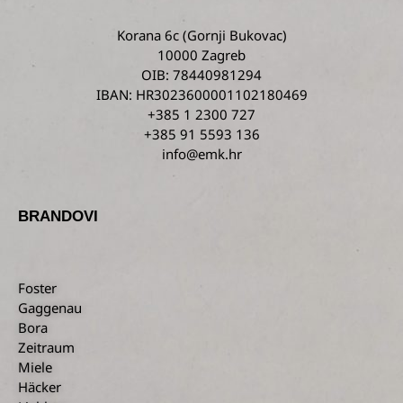
Korana 6c
(Gornji Bukovac)
10000 Zagreb
OIB: 78440981294
IBAN: HR3023600001102180469
+385 1 2300 727
+385 91 5593 136
info@emk.hr
BRANDOVI
Foster
Gaggenau
Bora
Zeitraum
Miele
Häcker