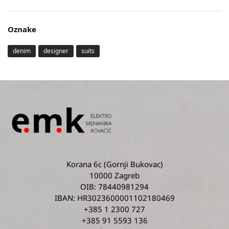
Oznake
denim
designer
suits
Korana 6c
(Gornji Bukovac)
10000 Zagreb
OIB: 78440981294
IBAN: HR3023600001102180469
+385 1 2300 727
+385 91 5593 136