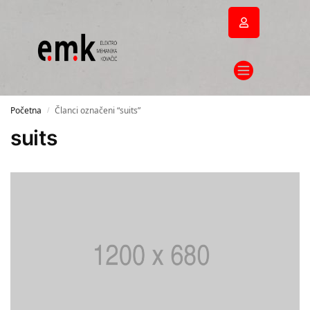
Početna
Članci označeni “suits”
/
suits