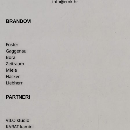
info@emk.hr
BRANDOVI
Foster
Gaggenau
Bora
Zeitraum
Miele
Häcker
Liebherr
PARTNERI
VILO studio
KARAT kamini