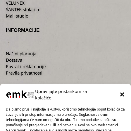
VELUNEX
ŠANTEK stolarija
Mali studio
INFORMACIJE
Načini plaćanja
Dostava
Povrat i reklamacije
Pravila privatnosti
Upravljajte pristankom za
kolačiće
KORISNIČKA PODRŠKA
Da bismo pružili najbolje iskustvo, koristimo tehnologije poput kolačića za
čuvanje i/ili pristup informacijama o uređaju. Suglasnost s ovim
tehnologijama će nam omogućiti da obrađujemo podatke kao što su
ponašanje pri pregledavanju ili jedinstveni ID-ovi na ovoj web stranici.
Nepristanak ili povlačenje suglasnosti može negativno utjecati na