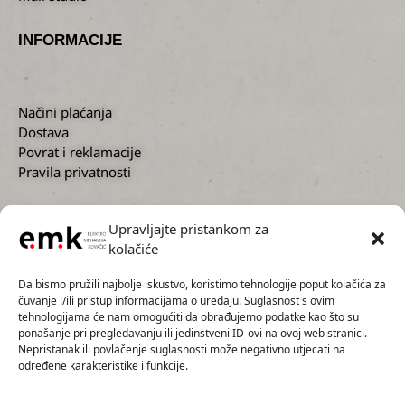
INFORMACIJE
Načini plaćanja
Dostava
Povrat i reklamacije
Pravila privatnosti
Upravljajte pristankom za
kolačiće
KORISNIČKA PODRŠKA
Da bismo pružili najbolje iskustvo, koristimo tehnologije poput kolačića za
čuvanje i/ili pristup informacijama o uređaju. Suglasnost s ovim
tehnologijama će nam omogućiti da obrađujemo podatke kao što su
ponašanje pri pregledavanju ili jedinstveni ID-ovi na ovoj web stranici.
Nepristanak ili povlačenje suglasnosti može negativno utjecati na
+385 1 2300 727
određene karakteristike i funkcije.
+385 91 5593 136
info@emk.hr