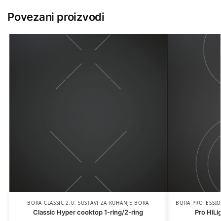
Povezani proizvodi
BORA CLASSIC 2.0
,
SUSTAVI ZA KUHANJE BORA
BORA PROFESSIO
Classic Hyper cooktop 1-ring/2-ring
Pro HiLi