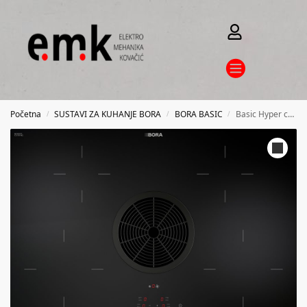
Početna
SUSTAVI ZA KUHANJE BORA
BORA BASIC
Basic Hyper cooktop with integrated cooktop extractor – Exhaust air
/
/
/