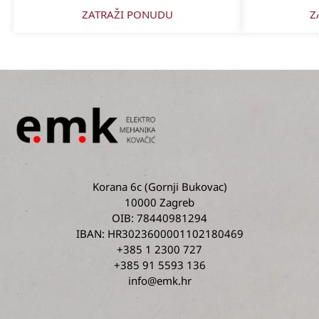
ZATRAŽI PONUDU
Z
Korana 6c
(Gornji Bukovac)
10000 Zagreb
OIB: 78440981294
IBAN: HR3023600001102180469
+385 1 2300 727
+385 91 5593 136
info@emk.hr