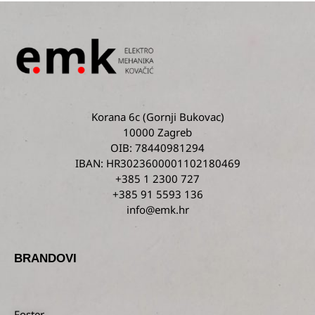
Korana 6c
(Gornji Bukovac)
10000 Zagreb
OIB: 78440981294
IBAN: HR3023600001102180469
+385 1 2300 727
+385 91 5593 136
info@emk.hr
BRANDOVI
Foster