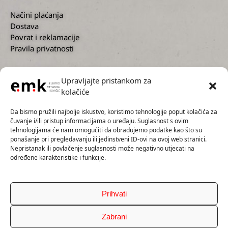
Načini plaćanja
Dostava
Povrat i reklamacije
Pravila privatnosti
Upravljajte pristankom za
kolačiće
KORISNIČKA PODRŠKA
Da bismo pružili najbolje iskustvo, koristimo tehnologije poput kolačića za
čuvanje i/ili pristup informacijama o uređaju. Suglasnost s ovim
tehnologijama će nam omogućiti da obrađujemo podatke kao što su
ponašanje pri pregledavanju ili jedinstveni ID-ovi na ovoj web stranici.
Nepristanak ili povlačenje suglasnosti može negativno utjecati na
+385 1 2300 727
određene karakteristike i funkcije.
+385 91 5593 136
info@emk.hr
servis@emk.hr
Prihvati
Zabrani