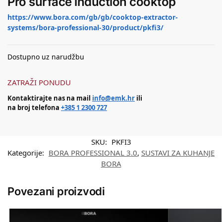
Pro surface induction cooktop
https://www.bora.com/gb/gb/cooktop-extractor-
systems/bora-professional-30/product/pkfi3/
Dostupno uz narudžbu
ZATRAŽI PONUDU
Kontaktirajte nas na mail
info@emk.hr
ili
na broj telefona
+385 1 2300 727
SKU:
PKFI3
Kategorije:
BORA PROFESSIONAL 3.0
,
SUSTAVI ZA KUHANJE
BORA
Povezani proizvodi