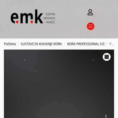
Početna
SUSTAVI ZA KUHANJE BORA
BORA PROFESSIONAL 3.0
Pro surface induction cooktop
/
/
/