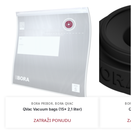
BORA PRIBOR
,
BORA QVAC
BOR
QVac Vacuum bags (15x 2,1 liter)
Q
ZATRAŽI PONUDU
Z