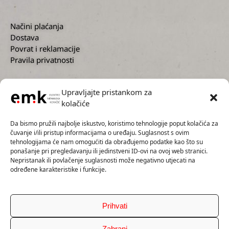
Načini plaćanja
Dostava
Povrat i reklamacije
Pravila privatnosti
Upravljajte pristankom za
kolačiće
KORISNIČKA PODRŠKA
Da bismo pružili najbolje iskustvo, koristimo tehnologije poput kolačića za
čuvanje i/ili pristup informacijama o uređaju. Suglasnost s ovim
tehnologijama će nam omogućiti da obrađujemo podatke kao što su
ponašanje pri pregledavanju ili jedinstveni ID-ovi na ovoj web stranici.
Nepristanak ili povlačenje suglasnosti može negativno utjecati na
+385 1 2300 727
određene karakteristike i funkcije.
+385 91 5593 136
info@emk.hr
servis@emk.hr
Prihvati
Zabrani