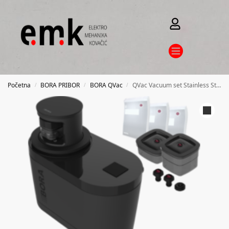
Početna
BORA PRIBOR
BORA QVac
QVac Vacuum set Stainless Steel
/
/
/